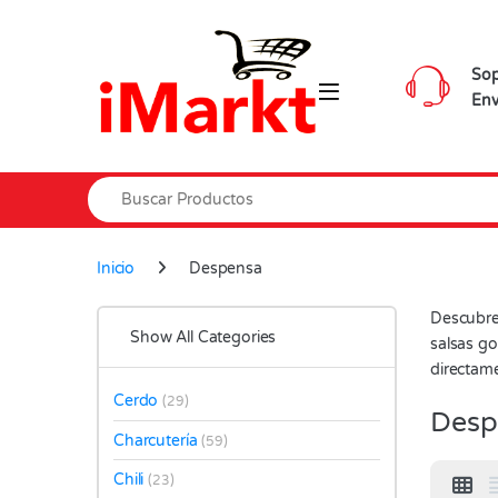
Skip to navigation
Skip to content
Sop
Env
Search for:
Inicio
Despensa
Descubre
Show All Categories
salsas go
directame
Cerdo
(29)
Desp
Charcutería
(59)
Chili
(23)