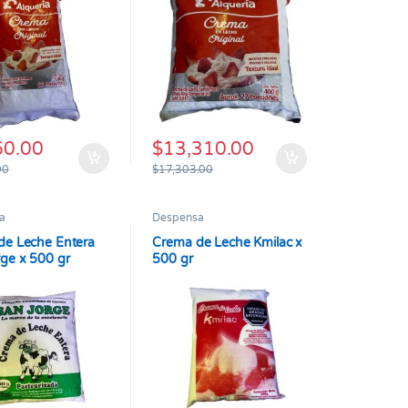
60.00
$
13,310.00
00
$
17,303.00
a
Despensa
de Leche Entera
Crema de Leche Kmilac x
ge x 500 gr
500 gr