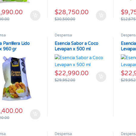
,990.00
$
28,750.00
$
9,7
00.00
$
30,500.00
$
12,675
nsa
Despensa
Despens
 Parrillera Lido
Esencia Sabor a Coco
Esenci
x 960 gr
Levapan x 500 ml
Levapa
$
22,990.00
$
22,
$
29,952.00
$
29,952
,400.00
20.00
nsa
Despensa
Despens