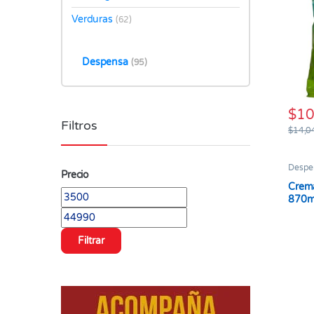
Verduras
(62)
Despensa
(95)
$
10
Filtros
$
14,0
Despe
Precio
Crema
Precio mínimo
Precio máximo
870m
Filtrar