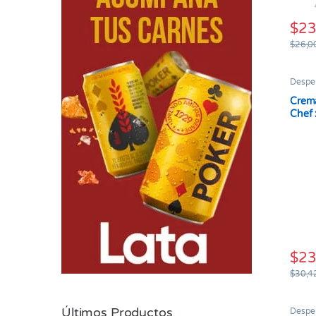
$
23
$
26,0
Despe
Crema
Chef 
$
23
$
30,4
Últimos Productos
Despe