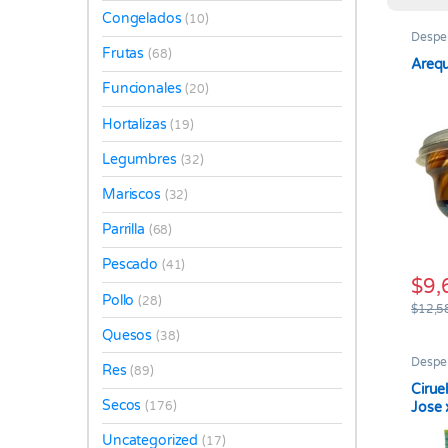
Congelados
(10)
Despe
Frutas
(68)
Arequ
Funcionales
(20)
Hortalizas
(19)
Legumbres
(32)
Mariscos
(32)
Parrilla
(68)
Pescado
(41)
$
9,
Pollo
(28)
$
12,5
Quesos
(38)
Despe
Res
(89)
Cirue
Secos
Jose 
(176)
Uncategorized
(17)