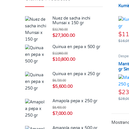
Kumis
Nuez de sacha inchi
Munsai x 150 gr
$
32,760.00
$
11
$
27,300.00
$
16,0
Quinua en pepa x 500 gr
$
12,960.00
Despe
$
10,800.00
Mante
gr Sin
Quinua en pepa x 250 gr
$
6,720.00
$
5,600.00
$
23
$
28,0
Amapola pepa x 250 gr
$
8,400.00
$
7,000.00
Mostrand
Amapola pepa x 500 gr