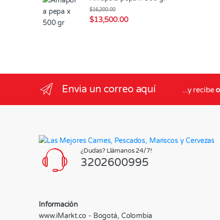
$
16,200.00
$
13,500.00
Envia un correo aquí
...y recibe
o
¿Dudas? Llámanos 24/7!
3202600995
Información
www.iMarkt.co - Bogotá, Colombia