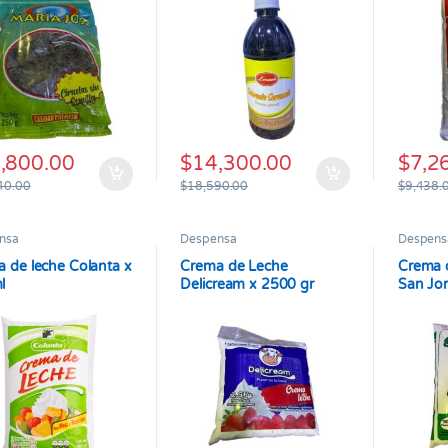
,800.00
$
14,300.00
$
7,2
40.00
$
18,590.00
$
9,438.
nsa
Despensa
Despens
 de leche Colanta x
Crema de Leche
Crema 
l
Delicream x 2500 gr
San Jor