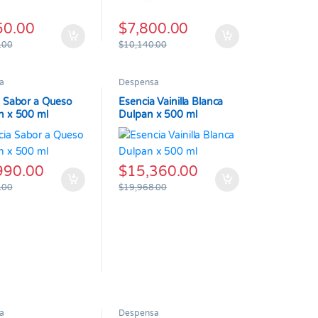
50.00
$
7,800.00
.00
$
10,140.00
a
Despensa
a Sabor a Queso
Esencia Vainilla Blanca
n x 500 ml
Dulpan x 500 ml
990.00
$
15,360.00
.00
$
19,968.00
a
Despensa