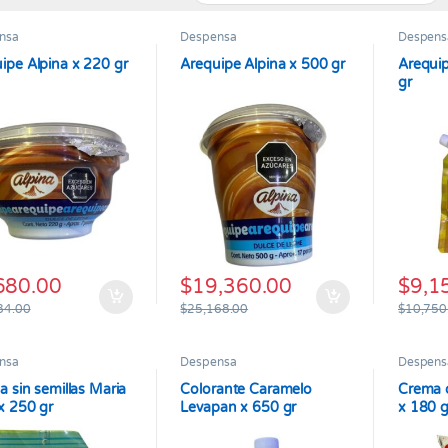
nsa
Despensa
Despens
ipe Alpina x 220 gr
Arequipe Alpina x 500 gr
Arequip
gr
680.00
$
19,360.00
$
9,1
84.00
$
25,168.00
$
10,750
nsa
Despensa
Despens
la sin semillas Maria
Colorante Caramelo
Crema d
x 250 gr
Levapan x 650 gr
x 180 g