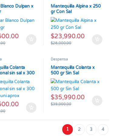
 Blanco Dulpan x
Mantequilla Alpina x 250
r
gr Con Sal
600.00
$
23,990.00
.00
$
28,000.00
a
Despensa
illa Colanta
Mantequilla Colanta x
onal sin sal x 300
500 gr Sin Sal
 uni aprox
$
35,990.00
500.00
$
39,000.00
.00
1
2
3
4