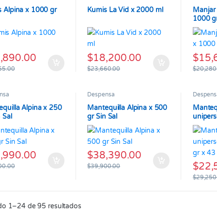
 Alpina x 1000 gr
Kumis La Vid x 2000 ml
Manjar
1000 g
,890.00
$
18,200.00
$
15,
55.00
$
23,660.00
$
20,280
nsa
Despensa
Despens
quilla Alpina x 250
Mantequilla Alpina x 500
Mantequ
 Sal
gr Sin Sal
unipers
gr x 43
,990.00
$
38,390.00
$
22,
00.00
$
39,900.00
$
29,250
o 1–24 de 95 resultados