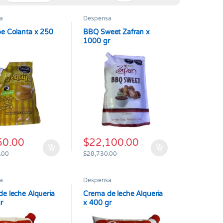
a
Despensa
e Colanta x 250
BBQ Sweet Zafran x
1000 gr
50.00
$
22,100.00
.00
$
28,730.00
a
Despensa
e leche Alqueria
Crema de leche Alqueria
r
x 400 gr