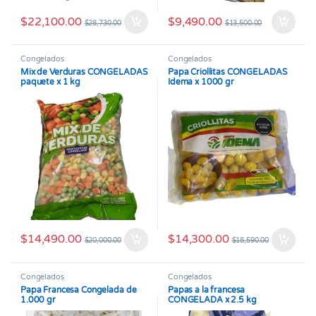
$
22,100.00
$
9,490.00
$
28,730.00
$
13,500.00
Congelados
Congelados
Mix de Verduras CONGELADAS
Papa Criollitas CONGELADAS
paquete x 1 kg
Idema x 1000 gr
$
14,490.00
$
14,300.00
$
20,000.00
$
18,590.00
Congelados
Congelados
Papa Francesa Congelada de
Papas a la francesa
1.000 gr
CONGELADA x 2.5 kg