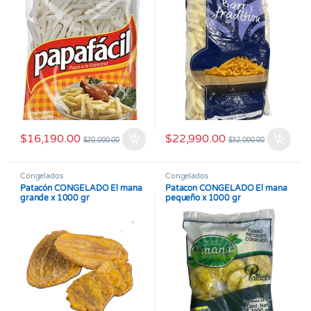
$
16,190.00
$
22,990.00
$
20,000.00
$
32,000.00
Congelados
Congelados
Patacón CONGELADO El mana
Patacon CONGELADO El mana
grande x 1000 gr
pequeño x 1000 gr