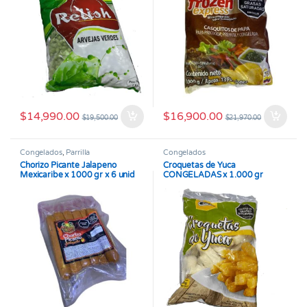
$
14,990.00
$
16,900.00
$
19,500.00
$
21,970.00
Congelados
,
Parrilla
Congelados
Chorizo Picante Jalapeno
Croquetas de Yuca
Mexicaribe x 1000 gr x 6 unid
CONGELADAS x 1.000 gr