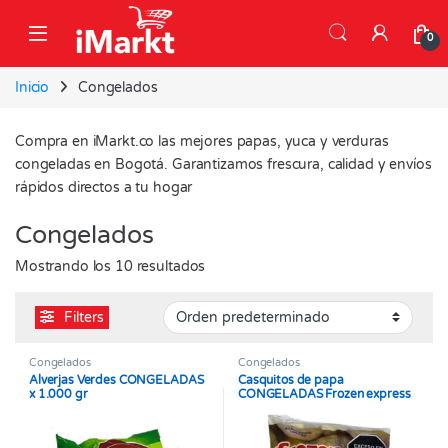
Skip to navigation
Skip to content
0
Inicio
Congelados
Compra en iMarkt.co las mejores papas, yuca y verduras
congeladas en Bogotá. Garantizamos frescura, calidad y envíos
rápidos directos a tu hogar
Congelados
Mostrando los 10 resultados
Filters
Congelados
Congelados
Alverjas Verdes CONGELADAS
Casquitos de papa
x 1.000 gr
CONGELADAS Frozen express
x 1000 gr