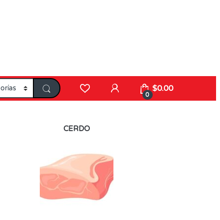
$
0.00
0
CERDO