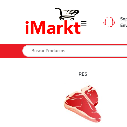
Sop
Env
RES