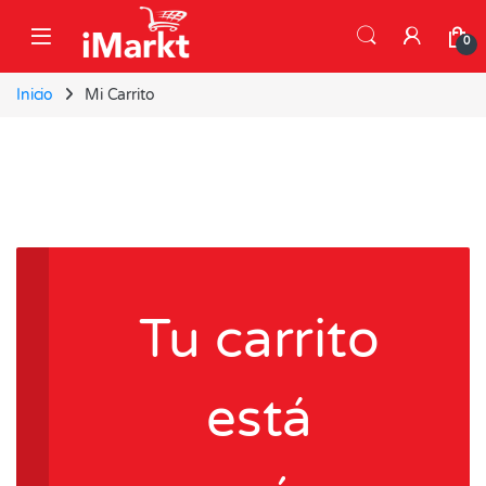
Skip to navigation
Skip to content
0
Inicio
Mi Carrito
Tu carrito
está