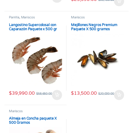
$
31,450.00
Parrilla
,
Mariscos
Mariscos
Langostino Supercolosal con
Mejillones Negros Premium
Caparazón Paquete x 500 gr
Paquete X 500 gramos
$
39,990.00
$
13,500.00
$
58,650.00
$
20,000.00
Mariscos
Almeja en Concha paquete X
500 Gramos