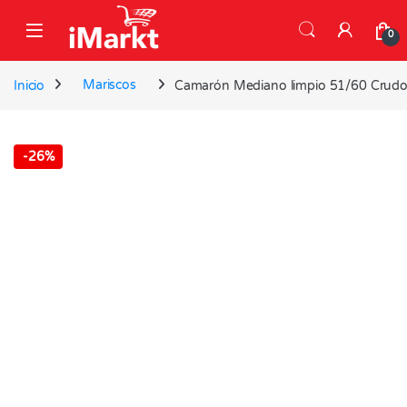
Skip to navigation
Skip to content
0
Inicio
Mariscos
Camarón Mediano limpio 51/60 Crudo
-
26%