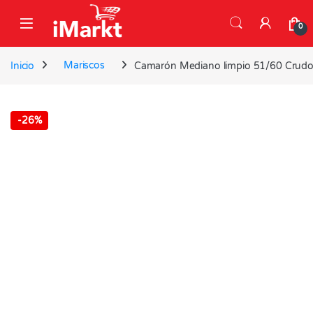
Skip to navigation
Skip to content
0
Inicio
Mariscos
Camarón Mediano limpio 51/60 Crudo
-
26%