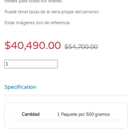
ideales para todas tus recetas.
Puede tener tazas de la vena propia del camarón
Estas imágenes son de referencia.
$
40,490.00
$
54,700.00
Camarón Mediano limpio 51/60 Crudo x 1.000 gr quantity
Specification
Cantidad
1 Paquete por 500 gramos