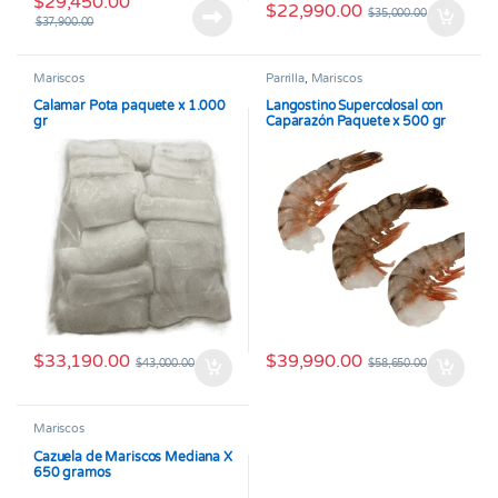
$
29,450.00
$
22,990.00
$
35,000.00
$
37,900.00
Mariscos
Parrilla
,
Mariscos
Calamar Pota paquete x 1.000
Langostino Supercolosal con
gr
Caparazón Paquete x 500 gr
$
33,190.00
$
39,990.00
$
43,000.00
$
58,650.00
Mariscos
Cazuela de Mariscos Mediana X
650 gramos