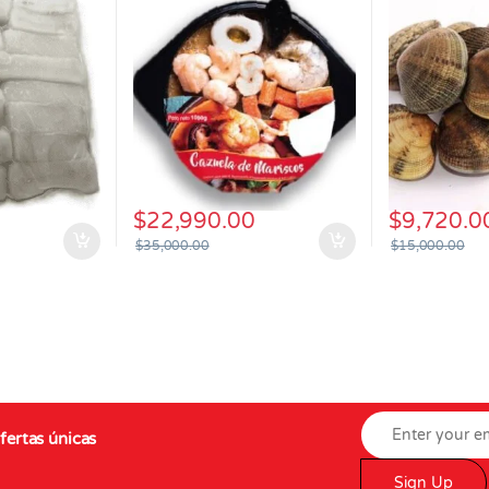
$
22,990.00
$
9,720.0
$
35,000.00
$
15,000.00
fertas únicas
Sign Up