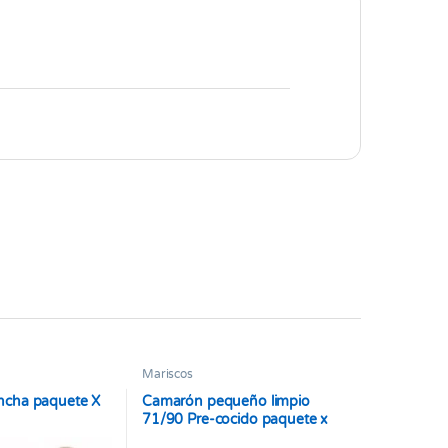
Mariscos
ncha paquete X
Camarón pequeño limpio
71/90 Pre-cocido paquete x
500 gramos