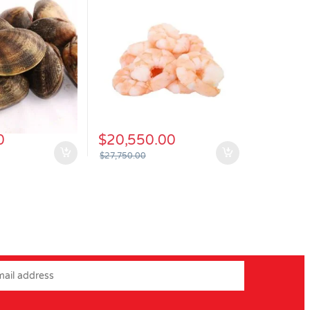
0
$
20,550.00
$
27,750.00