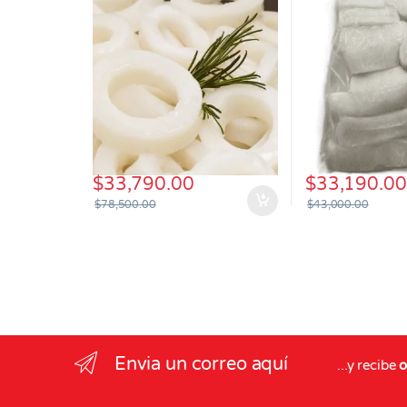
$
33,790.00
$
33,190.00
$
78,500.00
$
43,000.00
Envia un correo aquí
...y recibe
o