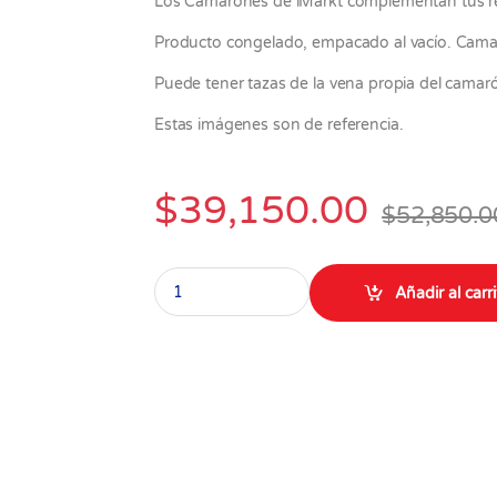
Los Camarones de iMarkt complementan tus r
Producto congelado, empacado al vacío. Camar
Puede tener tazas de la vena propia del camar
Estas imágenes son de referencia.
$
39,150.00
$
52,850.0
Camarón Pequeño limpio 71/90 Crudo x 1.000
Añadir al carr