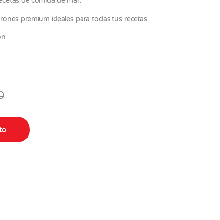
ecetas de comida de mar.
ones premium ideales para todas tus recetas.
ón
0
 gr quantity
ito