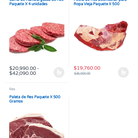
Paquete X 4 unidades
Ropa Vieja Paquete X 500
Gramos
$
19,760.00
$
20,990.00
-
Rango de precios: desde $20,990.00 hasta 
$
42,090.00
$
26,000.00
Este producto tiene múltiples variantes. Las opciones se pueden
Este producto tiene múltiples v
Res
Paleta de Res Paquete X 500
Gramos