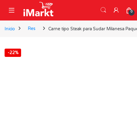
Skip to navigation
Skip to content
0
Inicio
Res
Carne tipo Steak para Sudar Milanesa Paqu
-
22%