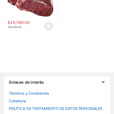
$
19,760.00
$
25,000.00
Este producto tiene múltiples variantes. Las opciones se pueden
Enlaces de Interés
Términos y Condiciones
Cobertura
POLÍTICA DE TRATAMIENTO DE DATOS PERSONALES