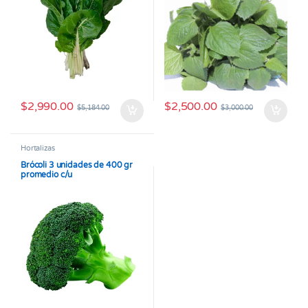
$
2,990.00
$
2,500.00
$
5,184.00
$
3,000.00
Hortalizas
Brócoli 3 unidades de 400 gr
promedio c/u