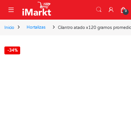
Skip to navigation
Skip to content
0
Inicio
Hortalizas
Cilantro atado x120 gramos promedi
-
34%