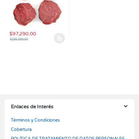
$
97,290.00
$
135,000.00
Este producto tiene múltiples variantes. Las opciones se pueden
Enlaces de Interés
Términos y Condiciones
Cobertura
POLÍTICA DE TRATAMIENTO DE DATOS PERSONALES