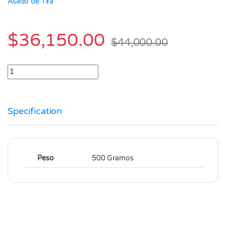
Asado de Tira
$
36,150.00
$
44,000.00
Costilla de Res Baja en Grasa Paquete X 1.000 gr quantity
Specification
Peso
500 Gramos