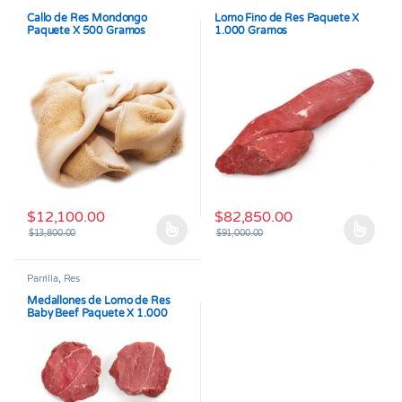
Callo de Res Mondongo
Lomo Fino de Res Paquete X
Paquete X 500 Gramos
1.000 Gramos
$
12,100.00
$
82,850.00
$
13,800.00
$
91,000.00
Este producto tiene múltiples variantes. Las opciones se pueden
Este producto tiene múltiples v
Parrilla
,
Res
Medallones de Lomo de Res
Baby Beef Paquete X 1.000
Gramos