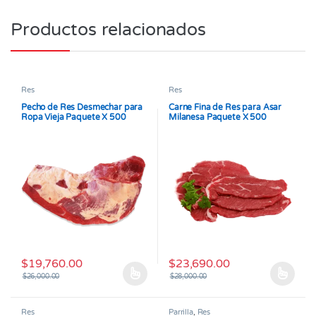
Productos relacionados
Res
Res
Pecho de Res Desmechar para
Carne Fina de Res para Asar
Ropa Vieja Paquete X 500
Milanesa Paquete X 500
Gramos
Gramos
$
19,760.00
$
23,690.00
$
26,000.00
$
28,000.00
Este producto tiene múltiples variantes. Las opciones se pueden
Este producto tiene múltiples v
Res
Parrilla
,
Res