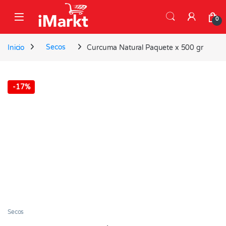
Skip to navigation
Skip to content
0
Inicio
Secos
Curcuma Natural Paquete x 500 gr
-
17%
Secos