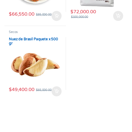
$
72,000.00
$
66,550.00
$
85,000.00
$
100,000.00
Secos
Nuez de Brasil Paquete x 500
gr
$
49,400.00
$
65,000.00