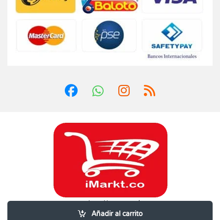
¿Dudas? Llámanos 24/7!
3202600995
Añadir al carrito