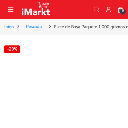
Skip to navigation
Skip to content
0
Inicio
Pescado
Filete de Basa Paquete 1.000 gramos de
-
23%