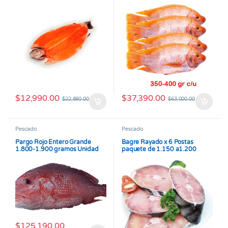
$
12,990.00
$
37,390.00
$
22,890.00
$
63,000.00
Pescado
Pescado
Pargo Rojo Entero Grande
Bagre Rayado x 6 Postas
1.800-1.900 gramos Unidad
paquete de 1.150 a1.200
gramos
$
125,190.00