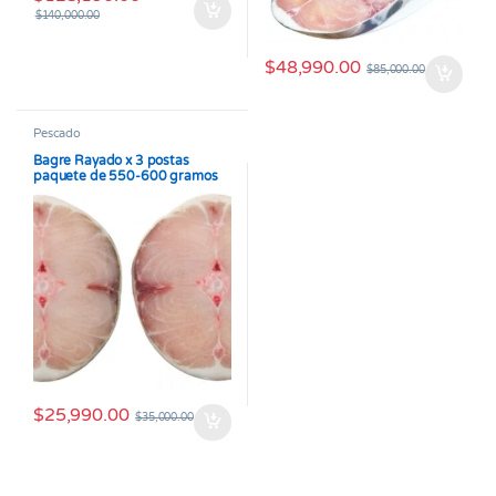
$
140,000.00
$
48,990.00
$
85,000.00
Pescado
Bagre Rayado x 3 postas
paquete de 550-600 gramos
$
25,990.00
$
35,000.00