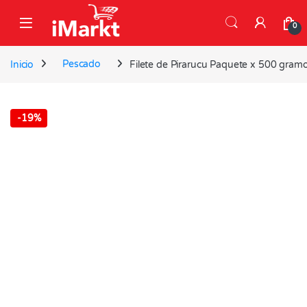
Skip to navigation
Skip to content
0
Inicio
Pescado
Filete de Pirarucu Paquete x 500 gram
-
19%