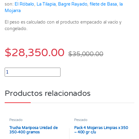
son:
El Róbalo
,
La Tilapia
,
Bagre Rayado
,
filete de Basa
,
la
Mojarra
El peso es calculado con el producto empacado al vacío y
congelado.
$
28,350.00
$
35,000.00
Filete de Pirarucu Paquete x 500 gramos quantity
Productos relacionados
Pescado
Pescado
Trucha Mariposa Unidad de
Pack 4 Mojarras Limpias x 350
350-400 gramos
– 400 gr c/u