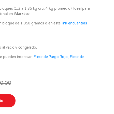
bloques (1.3 a 1.35 kg c/u, 4 kg promedio). Ideal para
sional en
iMarkt.co
.
en bloque de 1.350 gramos o en este
link encuentras
 al vacío y congelado.
te pueden interesar:
Filete de Pargo Rojo
,
Filete de
0.00
u 4 kilos promedio quantity
ito