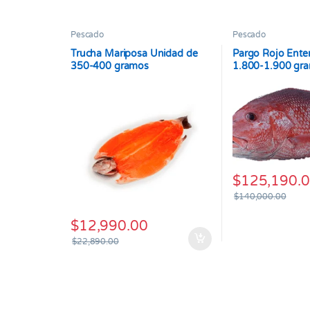
Pescado
Pescado
Trucha Mariposa Unidad de
Pargo Rojo Ente
350-400 gramos
1.800-1.900 gr
$
125,190.
$
140,000.00
$
12,990.00
$
22,890.00