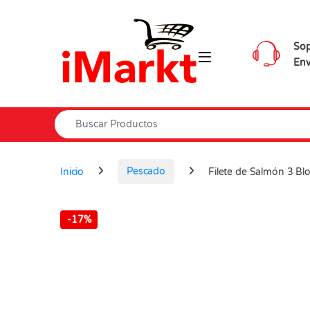
Skip to navigation
Skip to content
Sop
Env
Search for:
Inicio
Pescado
Filete de Salmón 3 Bl
-
17%