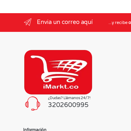
Envia un correo aquí
...y recibe
o
¿Dudas? Llámanos 24/7!
3202600995
Información