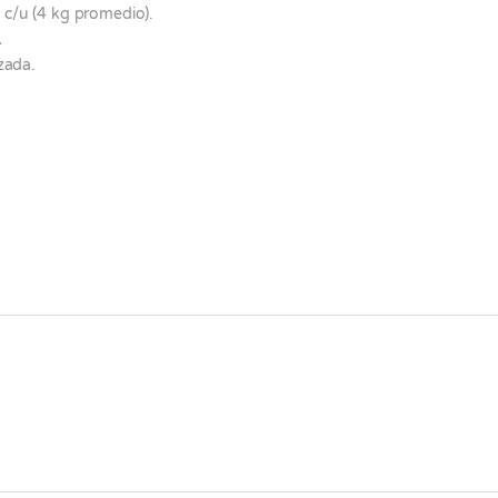
 c/u (4 kg promedio).
.
izada.