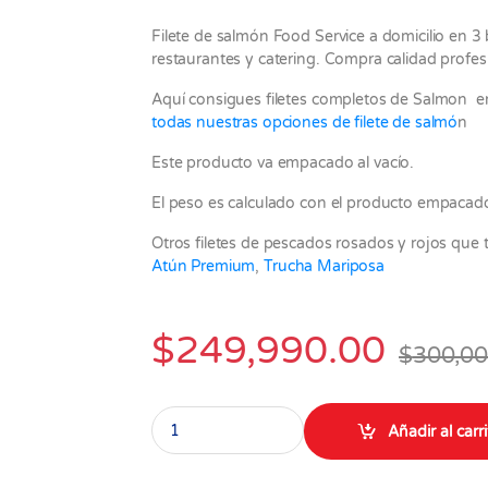
Filete de salmón Food Service a domicilio en 3 
restaurantes y catering. Compra calidad profe
Aquí consigues filetes completos de Salmon 
todas nuestras opciones de filete de salmó
n
Este producto va empacado al vacío.
El peso es calculado con el producto empacado
Otros filetes de pescados rosados y rojos que 
Atún Premium
,
Trucha Mariposa
$
249,990.00
$
300,00
Filete de Salmón 3 Bloques de 1.3 a 1.35 kg c/
Añadir al carr