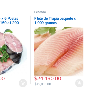
Pescado
 x 6 Postas
Filete de Tilapia paquete x
.150 a1.200
1.000 gramos
00
$
24,490.00
$
45,000.00
Este producto tiene múltiples variantes. Las o