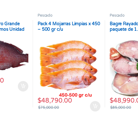
Pescado
Pescado
ro Grande
Pack 4 Mojarras Limpias x 450
Bagre Rayado
amos Unidad
– 500 gr c/u
paquete de 1
gramos
00
$
48,790.00
$
48,990.
$
75,000.00
$
85,000.00