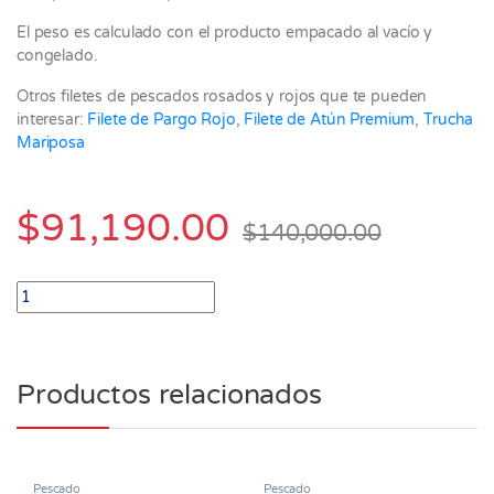
El peso es calculado con el producto empacado al vacío y
congelado.
Otros filetes de pescados rosados y rojos que te pueden
interesar:
Filete de Pargo Rojo
,
Filete de Atún Premium
,
Trucha
Mariposa
$
91,190.00
$
140,000.00
Filete de Salmón Bloque Grande de 1.300 a 1.350 gramos quanti
Productos relacionados
Pescado
Pescado