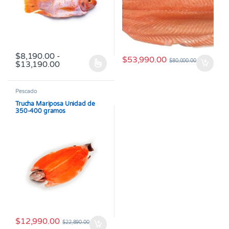
$
8,190.00
-
$
53,990.00
$
80,000.00
Rango de precios: desde $8,190.00 hasta $
$
13,190.00
Este producto tiene múltiples variantes. Las opciones se pueden
Pescado
Trucha Mariposa Unidad de
350-400 gramos
$
12,990.00
$
22,890.00