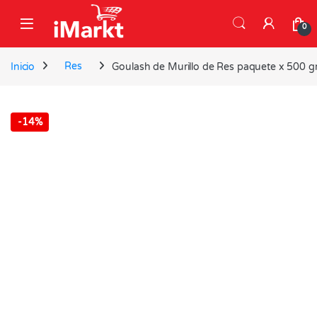
Skip to navigation
Skip to content
0
Inicio
Res
Goulash de Murillo de Res paquete x 500 g
-
14%