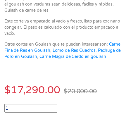
el goulash con verduras sean deliciosas, fáciles y rápidas.
Gulash de carne de res
Este corte va empacado al vacío y fresco, listo para cocinar o
congelar. El peso es calculado con el producto empacado al
vacío.
Otros cortes en Goulash que te pueden interesar son:
Carne
Fina de Res en Goulash
,
Lomo de Res Cuadros
,
Pechuga de
Pollo en Goulash
,
Carne Magra de Cerdo en goulash
$
17,290.00
$
20,000.00
Goulash de Murillo de Res paquete x 500 gr quantity