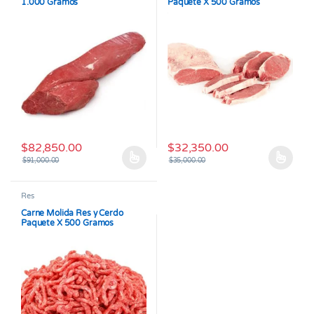
1.000 Gramos
Paquete X 500 Gramos
$
82,850.00
$
32,350.00
$
91,000.00
$
35,000.00
Este producto tiene múltiples variantes. Las opciones se pueden
Este producto tiene múltiples v
Res
Carne Molida Res y Cerdo
Paquete X 500 Gramos