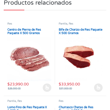
Productos relacionados
Res
Parrilla
,
Res
Centro de Pierna de Res
Bife de Chorizo de Res Paquete
Paquete X 500 Gramos
X 500 Gramos
$
23,990.00
$
33,950.00
$
28,000.00
$
37,000.00
Este producto tiene múltiples variantes. Las opciones se pueden
Este producto tiene múltiples v
Parrilla
,
Res
Res
Lomo Fino de Res Paquete X
Churrasco Chatas de Res