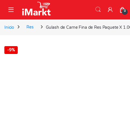
Skip to navigation
Skip to content
0
Inicio
Res
Gulash de Carne Fina de Res Paquete X 1.
-
9%