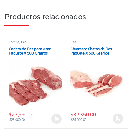
Productos relacionados
Parrilla
,
Res
Res
Cadera de Res para Asar
Churrasco Chatas de Res
Paquete X 500 Gramos
Paquete X 500 Gramos
$
23,990.00
$
32,350.00
$
28,000.00
$
35,000.00
Este producto tiene múltiples variantes. Las opciones se pueden
Este producto tiene múltiples v