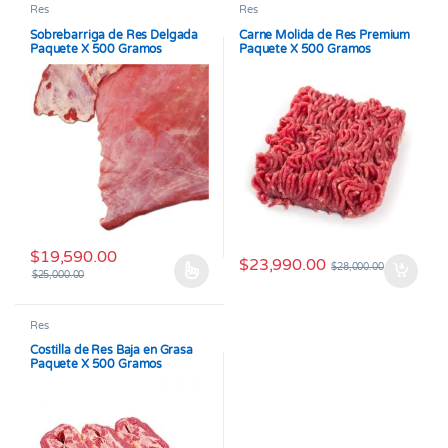
Res
Res
Sobrebarriga de Res Delgada
Carne Molida de Res Premium
Paquete X 500 Gramos
Paquete X 500 Gramos
$
19,590.00
$
23,990.00
$
28,000.00
$
25,000.00
Este producto tiene múltiples variantes. Las opciones se pueden
Res
Costilla de Res Baja en Grasa
Paquete X 500 Gramos