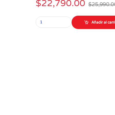
$
22,790.00
$
25,990.0
Jamón Seleccionado Colanta x 500 gr quantity
Añadir al carr