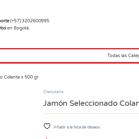
orte
(+57) 3202600995
íos
en Bogotá
o Colanta x 500 gr
Charcutería
Jamón Seleccionado Colan
Añadir a la lista de deseos