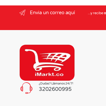
Envia un correo aquí
...y recibe
o
¿Dudas? Llámanos 24/7!
3202600995