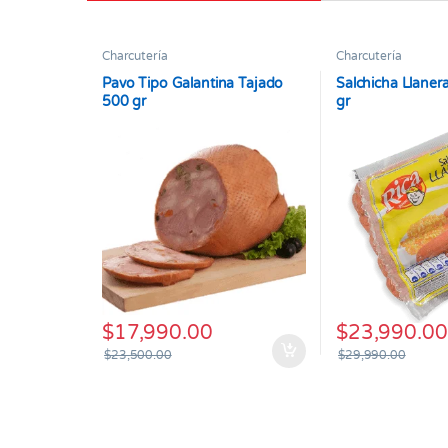
Charcutería
Charcutería
Pavo Tipo Galantina Tajado
Salchicha Llaner
500 gr
gr
$
17,990.00
$
23,990.00
$
23,500.00
$
29,990.00