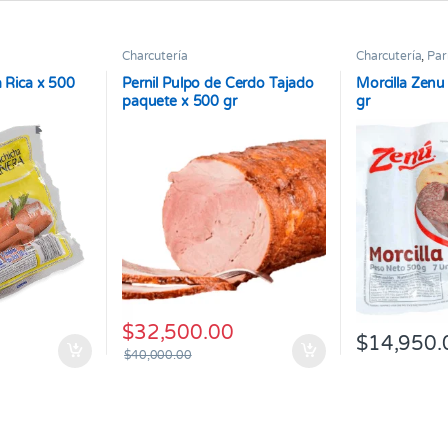
Charcutería
Charcutería
,
Parr
a Rica x 500
Pernil Pulpo de Cerdo Tajado
Morcilla Zenu
paquete x 500 gr
gr
$
32,500.00
$
14,950.
$
40,000.00