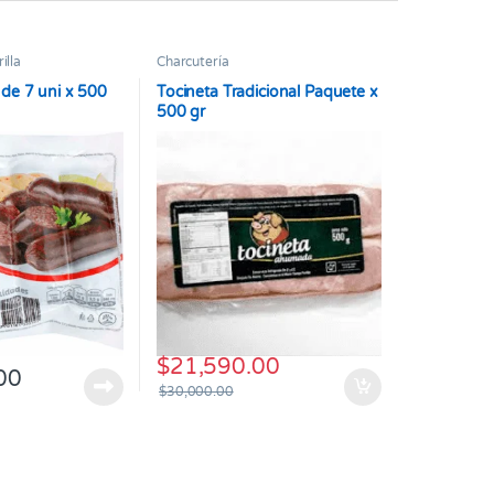
illa
Charcutería
 de 7 uni x 500
Tocineta Tradicional Paquete x
500 gr
$
21,590.00
00
$
30,000.00