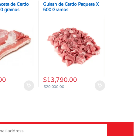
nceta de Cerdo
Gulash de Cerdo Paquete X
00 gramos
500 Gramos
00
$
13,790.00
$
20,000.00