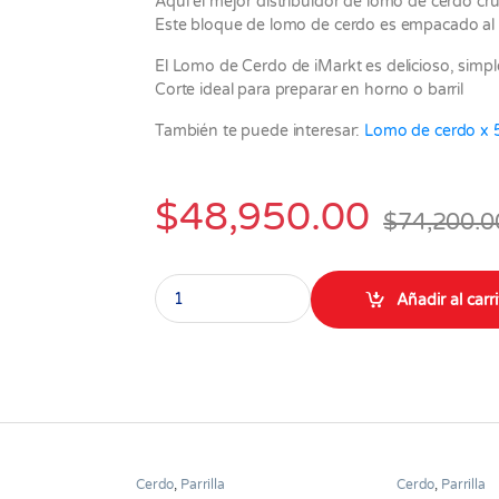
Aquí el mejor distribuidor de lomo de cerdo cru
Este bloque de lomo de cerdo es empacado al 
El Lomo de Cerdo de iMarkt es delicioso, simp
Corte ideal para preparar en horno o barril
También te puede interesar:
Lomo de cerdo x 
$
48,950.00
$
74,200.0
Lomo de Cerdo Bloque de 1.500 gramos quant
Añadir al carr
Cerdo
,
Parrilla
Cerdo
,
Parrilla