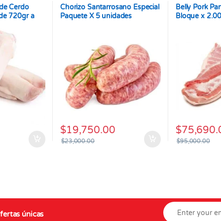
de Cerdo
Chorizo Santarrosano Especial
Belly Pork Pa
de 720gr a
Paquete X 5 unidades
Bloque x 2.0
promedio
$
19,750.00
$
75,690.
$
23,000.00
$
95,000.00
fertas únicas