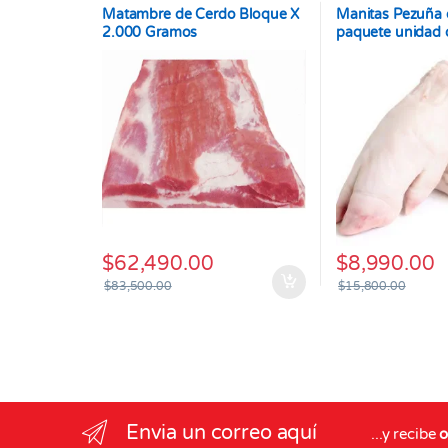
Matambre de Cerdo Bloque X
Manitas Pezuña 
2.000 Gramos
paquete unidad 
750gr promedio
$
62,490.00
$
8,990.00
$
83,500.00
$
15,800.00
Envia un correo aquí
...y recibe
o