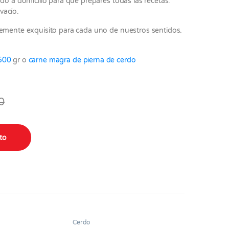
do a domicilio para que prepares todas las recetas.
vacío.
lemente exquisito para cada uno de nuestros sentidos.
500
gr o
carne magra de pierna de cerdo
0
ity
ito
Cerdo