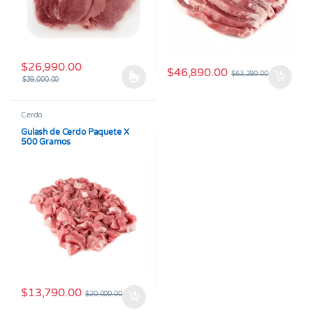
$
26,990.00
$
46,890.00
$
63,290.00
$
39,000.00
Este producto tiene múltiples variantes. Las opciones se pueden
Cerdo
Gulash de Cerdo Paquete X
500 Gramos
$
13,790.00
$
20,000.00