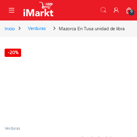
Skip to navigation
Skip to content
0
Inicio
Verduras
Mazorca En Tusa unidad de libra
-
20%
Verduras