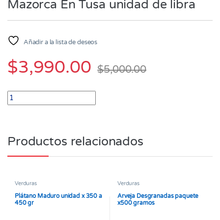
Mazorca En Tusa unidad de libra
Añadir a la lista de deseos
$
3,990.00
$
5,000.00
Mazorca En Tusa unidad de libra quantity
Productos relacionados
Verduras
Verduras
Plátano Maduro unidad x 350 a
Arveja Desgranadas paquete
450 gr
x500 gramos