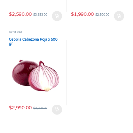
$
2,590.00
$
1,990.00
$
3,633.00
$
2,500.00
Verduras
Cebolla Cabezona Roja x 500
gr
$
2,990.00
$
4,960.00