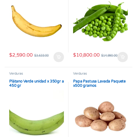
$
2,590.00
$
10,800.00
$
3,633.00
$
14,990.00
Verduras
Verduras
Plátano Verde unidad x 350gr a
Papa Pastusa Lavada Paquete
450 gr
x500 gramos