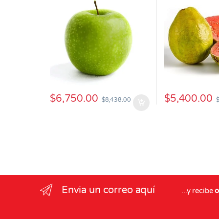
$
6,750.00
$
5,400.00
$
8,438.00
Envia un correo aquí
...y recibe
o