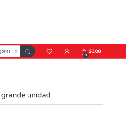
$
0.00
0
a grande unidad