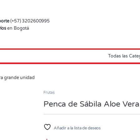
orte
(+57) 3202600995
íos
en Bogotá
ra grande unidad
Frutas
Penca de Sábila Aloe Ver
Añadir a la lista de deseos