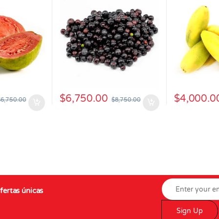
$
6,750.00
$
4,000.0
$
6,750.00
$
8,750.00
fertas únicas
Sign Up