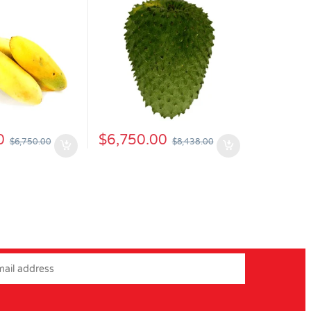
0
$
6,750.00
$
6,750.00
$
8,438.00