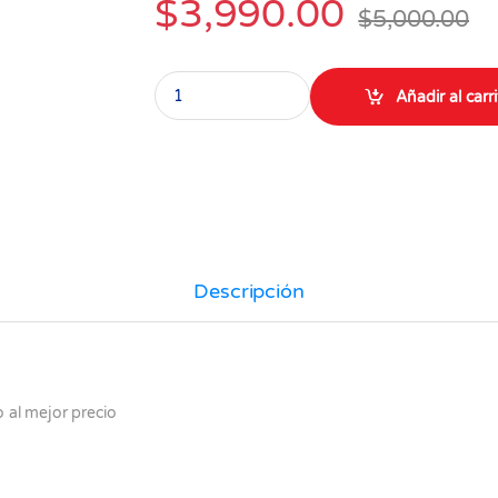
$
3,990.00
$
5,000.00
Penca de Sábila Aloe Vera grande unidad quant
Añadir al carr
Descripción
 al mejor precio