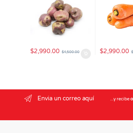
$
2,990.00
$
2,990.00
$
4,500.00
Envia un correo aquí
...y recibe
o