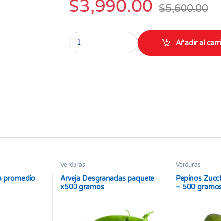
$
3,990.00
$
5,600.00
Pepino De Guiso 1 libra quantity
Añadir al carr
Verduras
Verduras
ra promedio
Arveja Desgranadas paquete
Pepinos Zucch
x500 gramos
– 500 gramo