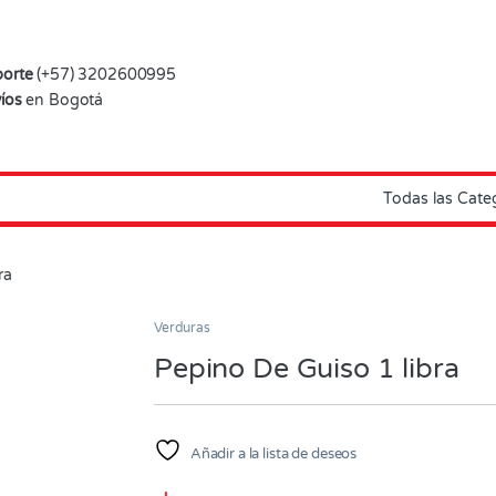
orte
(+57) 3202600995
íos
en Bogotá
ra
Verduras
Pepino De Guiso 1 libra
Añadir a la lista de deseos