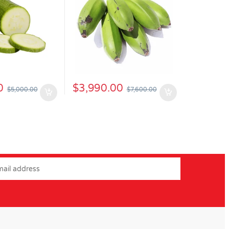
0
$
3,990.00
$
5,000.00
$
7,600.00