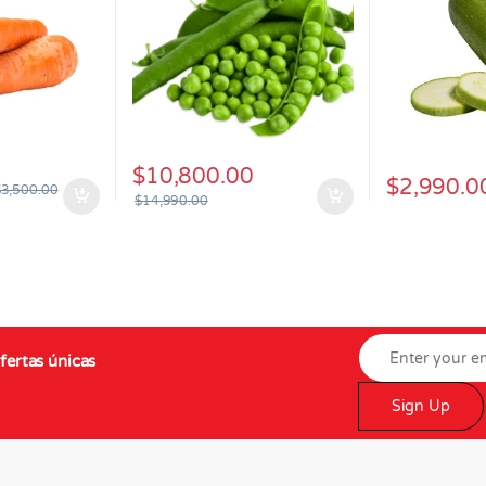
$
10,800.00
$
2,990.0
$
3,500.00
$
14,990.00
fertas únicas
Sign Up