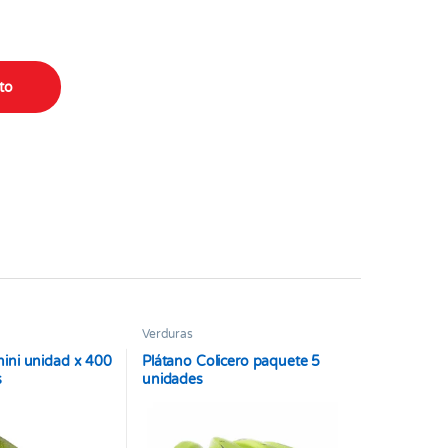
ito
Verduras
ini unidad x 400
Plátano Colicero paquete 5
s
unidades