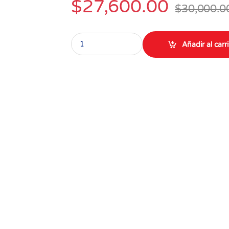
$
27,600.00
$
30,000.0
Queso Holandés Colanta bola x 250 gr quantit
Añadir al carr