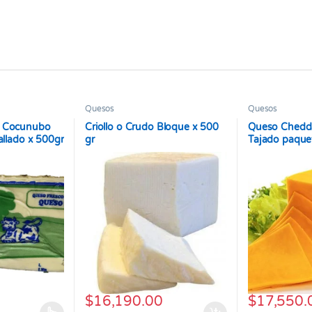
Quesos
Quesos
a Cocunubo
Criollo o Crudo Bloque x 500
Queso Chedda
allado x 500gr
gr
Tajado paque
$
16,190.00
$
17,550.