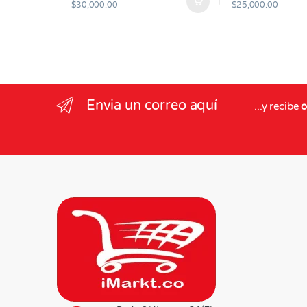
$
30,000.00
$
25,000.00
Este producto tie
Envia un correo aquí
...y recibe
o