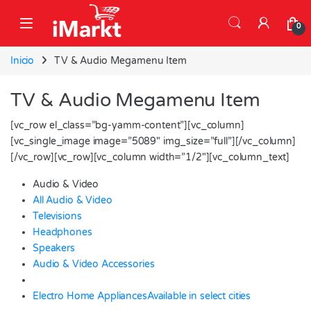
Skip to navigation
Skip to content
0
Inicio
TV & Audio Megamenu Item
TV & Audio Megamenu Item
[vc_row el_class=”bg-yamm-content”][vc_column]
[vc_single_image image=”5089″ img_size=”full”][/vc_column]
[/vc_row][vc_row][vc_column width=”1/2″][vc_column_text]
Audio & Video
All Audio & Video
Televisions
Headphones
Speakers
Audio & Video Accessories
Electro Home Appliances
Available in select cities