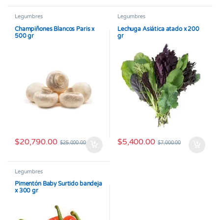
Legumbres
Legumbres
Champiñones Blancos Paris x
Lechuga Asiática atado x 200
500 gr
gr
$
20,790.00
$
5,400.00
$
25,000.00
$
7,000.00
Legumbres
Pimentón Baby Surtido bandeja
x 300 gr