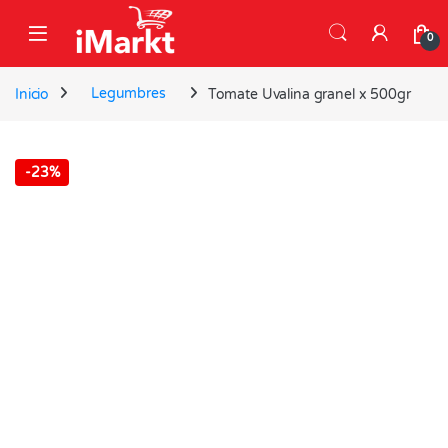
Skip to navigation
Skip to content
0
Inicio
Legumbres
Tomate Uvalina granel x 500gr
-
23%