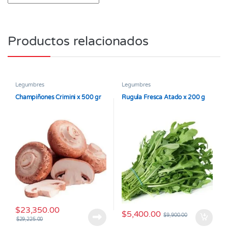
Productos relacionados
Legumbres
Legumbres
Champiñones Crimini x 500 gr
Rugula Fresca Atado x 200 g
$
23,350.00
$
5,400.00
$
9,900.00
$
29,225.00