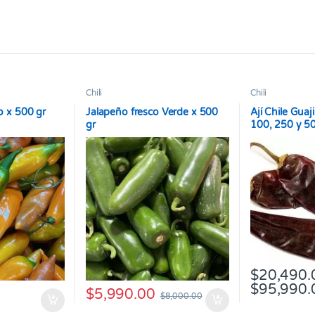
Chili
Chili
co x 500 gr
Jalapeño fresco Verde x 500
Ají Chile Guaj
gr
100, 250 y 5
$
20,490.
$
95,990.
$
5,990.00
Este producto 
$
8,000.00
 $20,600.00 hasta $96,890.00
s se pueden elegir en la página de producto