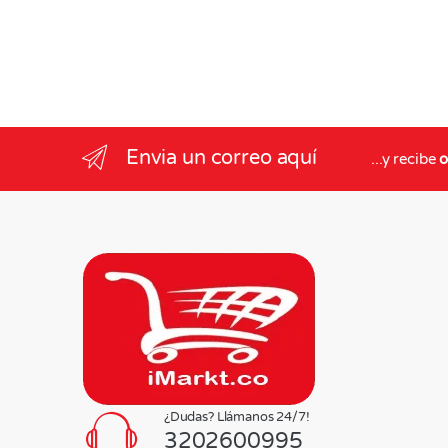
Envia un correo aquí
...y recibe
o
¿Dudas? Llámanos 24/7!
3202600995