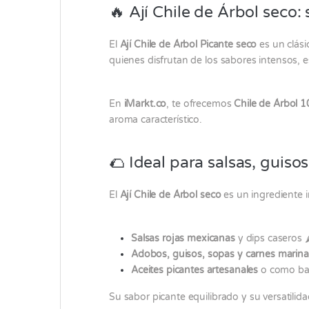
🔥 Ají Chile de Árbol seco:
El
Ají Chile de Árbol Picante seco
es un clási
quienes disfrutan de los sabores intensos, e
En
iMarkt.co
, te ofrecemos
Chile de Árbol 1
aroma característico.
🌮 Ideal para salsas, guiso
El
Ají Chile de Árbol seco
es un ingrediente i
Salsas rojas mexicanas
y dips caseros 🌶
Adobos, guisos, sopas y carnes marin
Aceites picantes artesanales
o como ba
Su sabor picante equilibrado y su versatilid