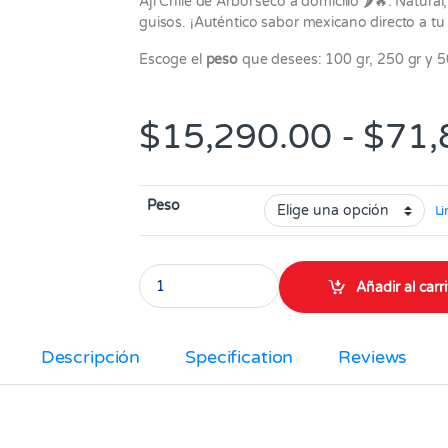
Ají Chile de Árbol seco a domicilio 🌶🔥. Natura
guisos. ¡Auténtico sabor mexicano directo a tu
Escoge el
peso
que desees: 100 gr, 250 gr y 5
$
15,290.00
-
$
71,
Peso
Li
Ají Chile de Árbol Picante seco x 100, 250 y 50
Añadir al carr
Descripción
Specification
Reviews