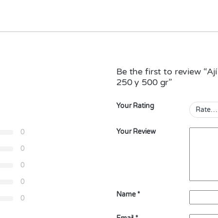
Be the first to review “Aj
250 y 500 gr”
Your Rating
Your Review
0
0
0
0
Name
*
0