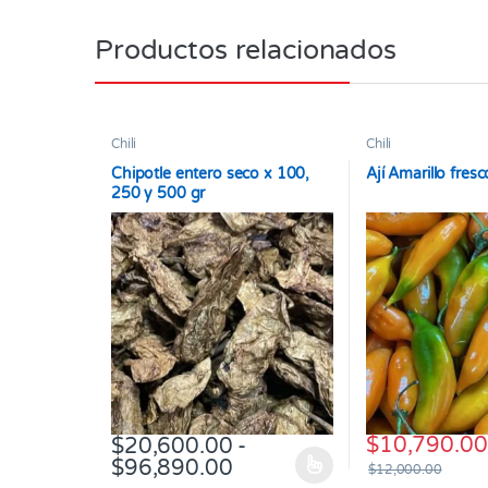
Productos relacionados
Chili
Chili
Chipotle entero seco x 100,
Ají Amarillo fres
250 y 500 gr
$
10,790.00
$
20,600.00
-
Rango de precios: desde
$
96,890.00
$
12,000.00
Este producto tiene múltiples variantes. Las opcione