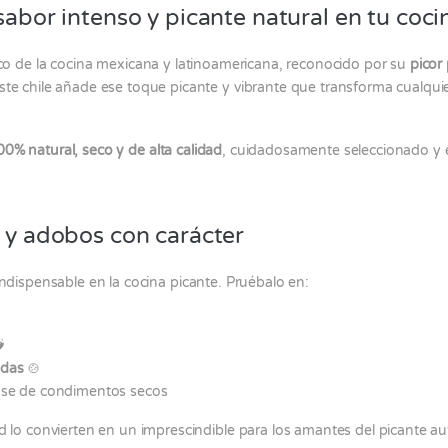
 sabor intenso y picante natural en tu coci
co de la cocina mexicana y latinoamericana, reconocido por su
picor
ste chile añade ese toque picante y vibrante que transforma cualquie
00% natural, seco y de alta calidad
, cuidadosamente seleccionado y 
s y adobos con carácter
ndispensable en la cocina picante. Pruébalo en:
️
adas
🍲
se de condimentos secos
ad lo convierten en un imprescindible para los amantes del picante aut