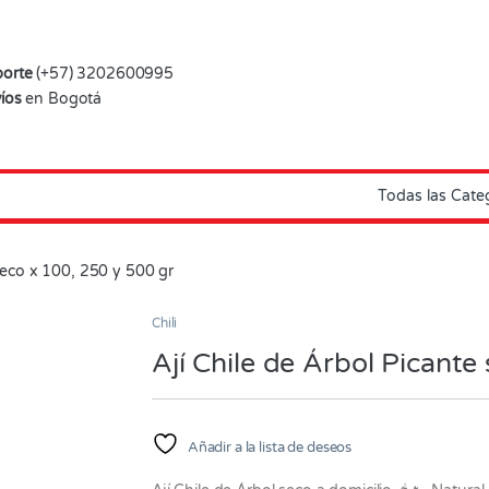
orte
(+57) 3202600995
íos
en Bogotá
 seco x 100, 250 y 500 gr
Chili
Ají Chile de Árbol Picante
Añadir a la lista de deseos