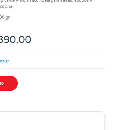
l, picante y aromático. Ideal para salsas, adobos y
 cocina!
00 gr
Rango de precios: d
890.00
mpiar
0 gr quantity
ito