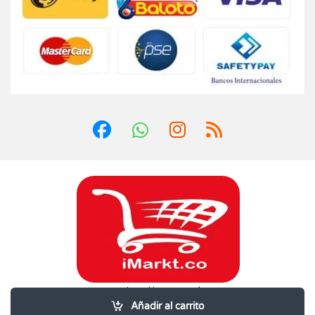
¿Dudas? Llámanos 24/7!
3202600995
Añadir al carrito