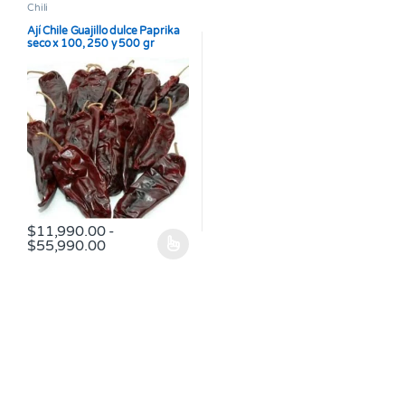
Chili
Ají Chile Guajillo dulce Paprika
seco x 100, 250 y 500 gr
$
11,990.00
-
Rango de precios: desde $11,990.00 hasta 
$
55,990.00
Este producto tiene múltiples variantes. Las opciones se pueden