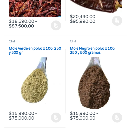
$
20,490.00
-
Rango de precio
$
18,690.00
-
$
95,990.00
Este producto tiene múltiples v
Rango de precios: desde $18,690.00 hasta 
$
87,500.00
Este producto tiene múltiples variantes. Las opciones se pueden
Chili
Chili
Mole Verde en polvo x 100, 250
Mole Negro en polvo x 100,
y 500 gr
250 y 500 gramos
$
15,990.00
-
$
15,990.00
-
Rango de precios: desde $15,990.00 hasta 
Rango de precio
$
75,000.00
$
75,000.00
Este producto tiene múltiples variantes. Las opciones se pueden
Este producto tiene múltiples v