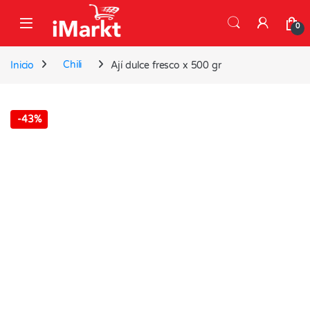
Skip to navigation
Skip to content
0
Inicio
Chili
Ají dulce fresco x 500 gr
-
43%