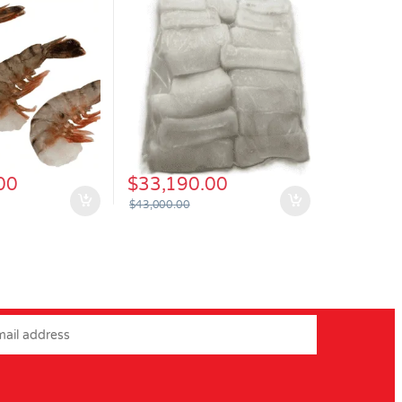
00
$
33,190.00
$
43,000.00