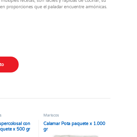
ltiples recetas, son fáciles y rápidas de cocinar; su
n en proporciones que el paladar encuentre armónicas.
tity
ito
s
Mariscos
upercolosal con
Calamar Pota paquete x 1.000
quete x 500 gr
gr