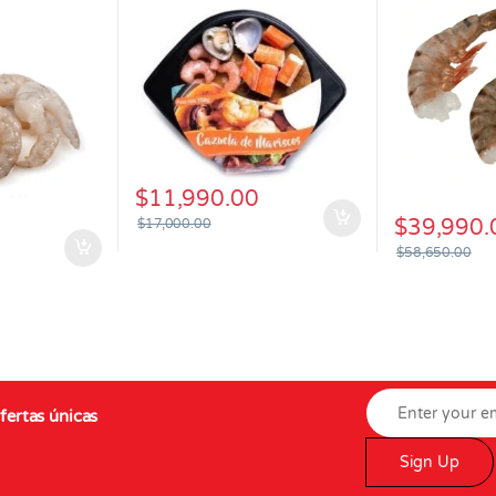
$
11,990.00
$
39,990.
$
17,000.00
$
58,650.00
fertas únicas
Sign Up