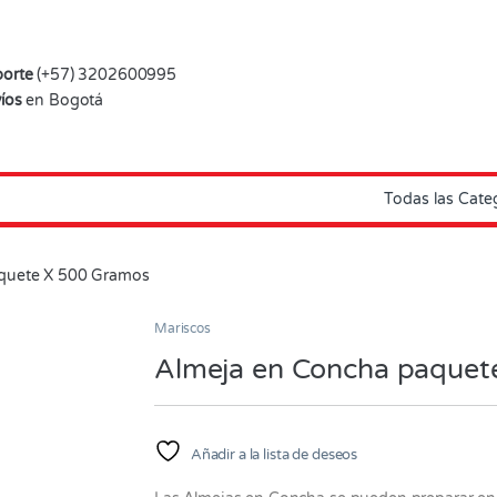
orte
(+57) 3202600995
íos
en Bogotá
quete X 500 Gramos
Mariscos
Almeja en Concha paquet
Añadir a la lista de deseos