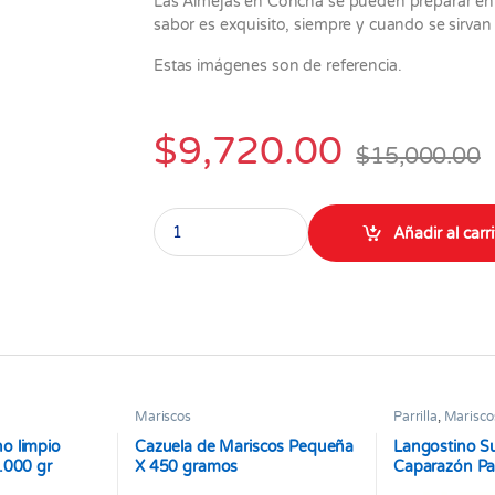
Las Almejas en Concha se pueden preparar en mú
sabor es exquisito, siempre y cuando se sirva
Estas imágenes son de referencia.
$
9,720.00
$
15,000.00
Almeja en Concha paquete X 500 Gramos quan
Añadir al carr
Mariscos
Parrilla
,
Marisco
o limpio
Cazuela de Mariscos Pequeña
Langostino S
.000 gr
X 450 gramos
Caparazón Pa