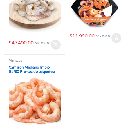
$
11,990.00
$
17,000.00
$
47,490.00
$
60,000.00
Mariscos
Camarón Mediano limpio
51/60 Pre-cocido paquete x
500 gramos