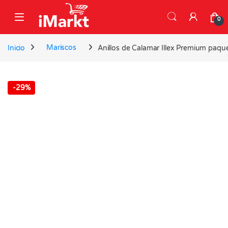
Skip to navigation
Skip to content
0
Inicio
Mariscos
Anillos de Calamar Illex Premium paq
-
29%