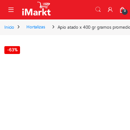
Skip to navigation
Skip to content
0
Inicio
Hortalizas
Apio atado x 400 gr gramos promedi
-
63%