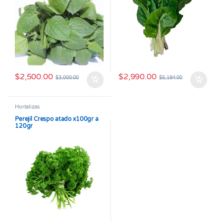
$
2,500.00
$
2,990.00
$
3,000.00
$
5,184.00
Hortalizas
Perejil Crespo atado x100gr a
120gr