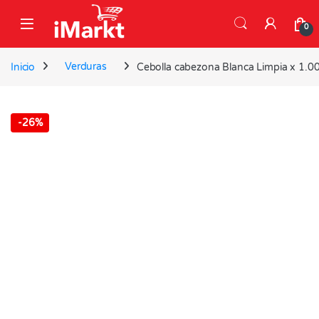
Skip to navigation
Skip to content
0
Inicio
Verduras
Cebolla cabezona Blanca Limpia x 1.0
-
26%