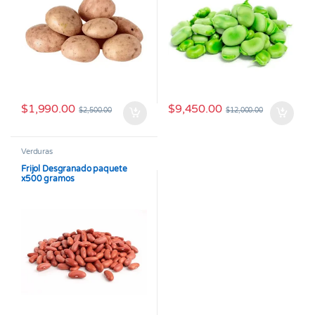
$
1,990.00
$
9,450.00
$
2,500.00
$
12,000.00
Verduras
Frijol Desgranado paquete
x500 gramos