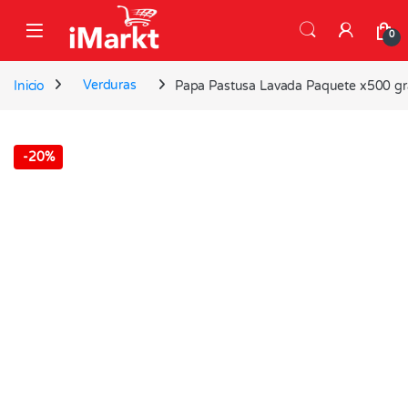
Skip to navigation
Skip to content
0
Inicio
Verduras
Papa Pastusa Lavada Paquete x500 g
-
20%