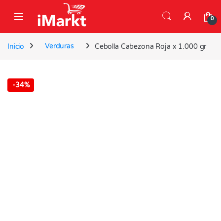
Skip to navigation
Skip to content
0
Inicio
Verduras
Cebolla Cabezona Roja x 1.000 gr
-
34%