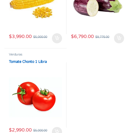
$
3,990.00
$
6,790.00
$
5,000.00
$
9,775.00
Verduras
Tomate Chonto 1 Libra
$
2,990.00
$
5,000.00