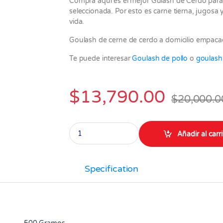
Compra aquí es el mejor Gulash de Cerdo para 
seleccionada. Por esto es carne tierna, jugosa y
vida.
Goulash de cerne de cerdo a domicilio empacad
Te puede interesar
Goulash de pollo
o
goulash
$
13,790.00
$
20,000.0
Gulash de Cerdo Paquete X 500 Gramos quant
Añadir al carr
Specification