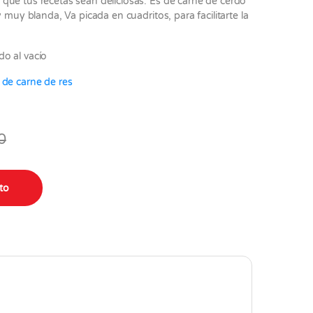
que tus recetas sean deliciosas. Es de carne de cerdo
 muy blanda, Va picada en cuadritos, para facilitarte la
o al vacío
 de carne de res
0
ity
ito