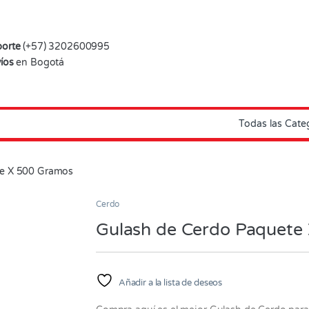
orte
(+57) 3202600995
íos
en Bogotá
te X 500 Gramos
Cerdo
Gulash de Cerdo Paquete
Añadir a la lista de deseos