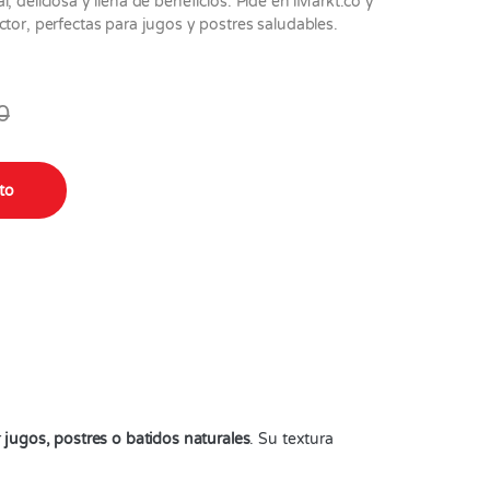
, deliciosa y llena de beneficios. Pide en iMarkt.co y
tor, perfectas para jugos y postres saludables.
0
ito
r
jugos, postres o batidos naturales
. Su textura