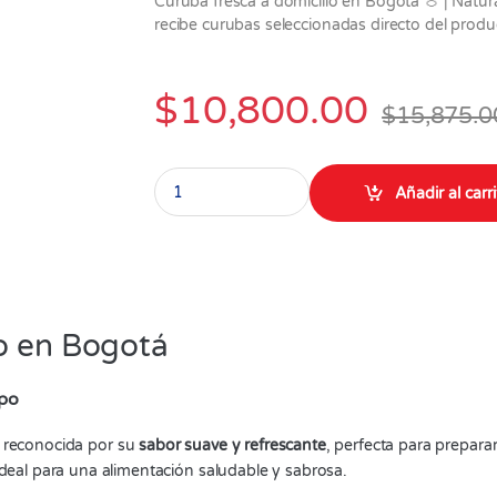
Curuba fresca a domicilio en Bogotá 🍈 | Natural
recibe curubas seleccionadas directo del produc
$
10,800.00
$
15,875.0
Curuba 3 libras quantity
Añadir al carr
io en Bogotá
mpo
al reconocida por su
sabor suave y refrescante
, perfecta para prepara
deal para una alimentación saludable y sabrosa.