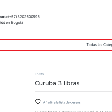
orte
(+57) 3202600995
íos
en Bogotá
Frutas
Curuba 3 libras
Añadir a la lista de deseos