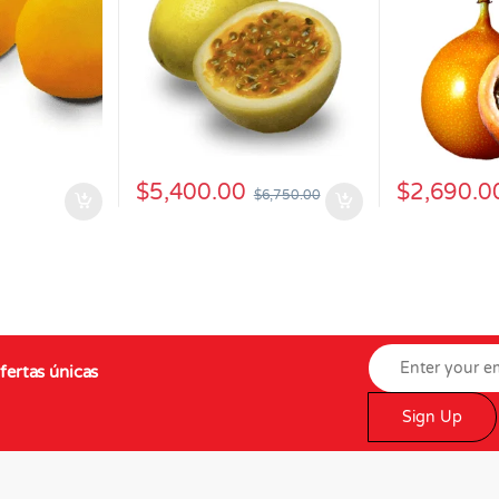
$
5,400.00
$
2,690.0
$
6,750.00
fertas únicas
Sign Up