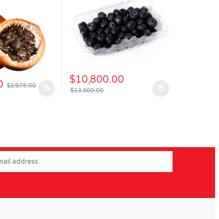
$
10,800.00
0
$
3,975.00
$
13,500.00