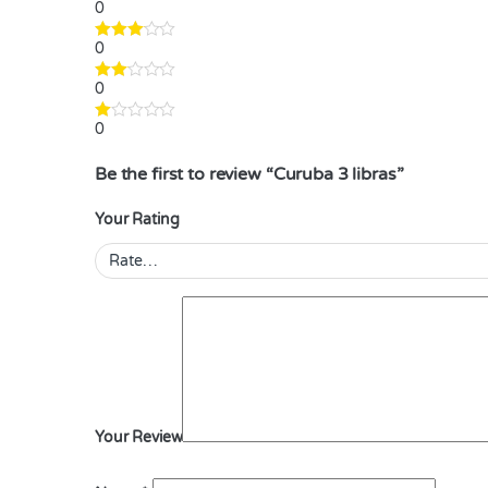
0
0
0
0
Be the first to review “Curuba 3 libras”
Your Rating
Your Review