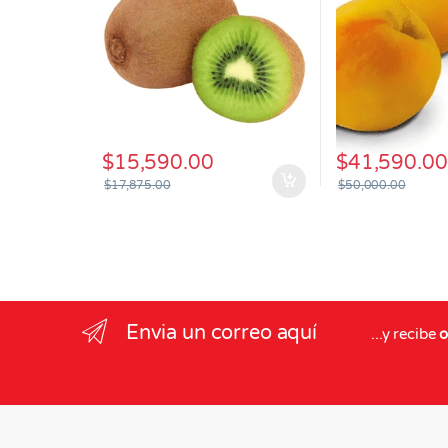
$
15,590.00
$
41,590.00
$
17,875.00
$
50,000.00
Envia un correo aquí
...y recibe
o