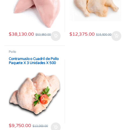
$
38,130.00
$
12,375.00
$
53,950.00
$
15,500.00
Pollo
Contramuslo o Cuadril de Pollo
Paquete X 3 Unidades X 500
gramos
$
9,750.00
$
13,000.00