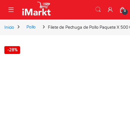
Skip to navigation
Skip to content
0
Inicio
Pollo
Filete de Pechuga de Pollo Paquete X 50
-
28%