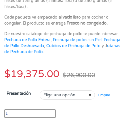
filetes de 125 gramos (4 filetes/ libra) o de 250 gramos (2
filetes/libra) .
Cada paquete va empacado
al vacío
listo para cocinar o
congelar. El producto se entrega
Fresco no congelado.
De nuestro catalogo de pechuga de pollo te puede interesar
Pechuga de Pollo Entera
,
Pechuga de pollos sin Piel
,
Pechuga
de Pollo Deshuesada
,
Cubitos de Pechuga de Pollo
y J
ulianas
de Pechuga de Pollo
.
$
19,375.00
$
26,900.00
Presentación
Limpiar
Filete de Pechuga de Pollo Paquete X 500 Gramos quantity