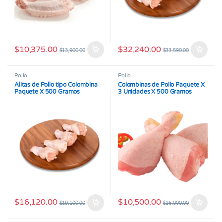
$
10,375.00
$
32,240.00
$
13,900.00
$
33,590.00
Pollo
Pollo
Alitas de Pollo tipo Colombina
Colombinas de Pollo Paquete X
Paquete X 500 Gramos
3 Unidades X 500 Gramos
$
16,120.00
$
10,500.00
$
19,100.00
$
16,000.00