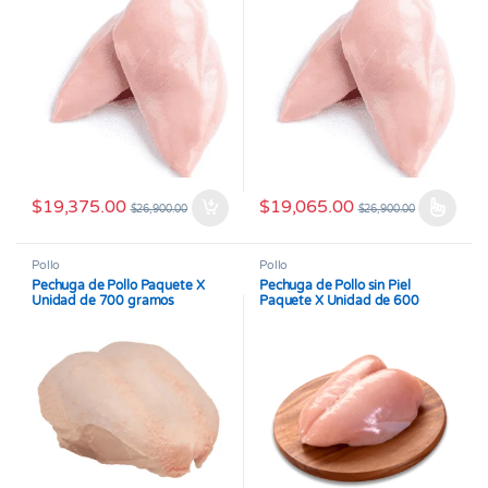
$
19,375.00
$
19,065.00
$
26,900.00
$
26,900.00
Este producto tiene múltiples v
Pollo
Pollo
Pechuga de Pollo Paquete X
Pechuga de Pollo sin Piel
Unidad de 700 gramos
Paquete X Unidad de 600
gramos