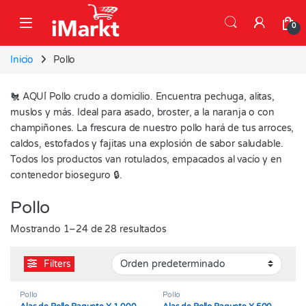
Skip to navigation
Skip to content
0
Inicio
Pollo
🐔 AQUÍ Pollo crudo a domicilio. Encuentra pechuga, alitas,
muslos y más. Ideal para asado, broster, a la naranja o con
champiñones. La frescura de nuestro pollo hará de tus arroces,
caldos, estofados y fajitas una explosión de sabor saludable.
Todos los productos van rotulados, empacados al vacío y en
contenedor bioseguro 🔒.
Pollo
Mostrando 1–24 de 28 resultados
Filters
Pollo
Pollo