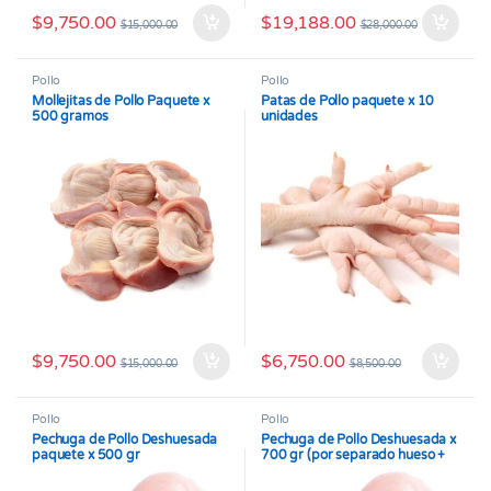
$
9,750.00
$
19,188.00
$
15,000.00
$
28,000.00
Pollo
Pollo
Mollejitas de Pollo Paquete x
Patas de Pollo paquete x 10
500 gramos
unidades
$
9,750.00
$
6,750.00
$
15,000.00
$
8,500.00
Pollo
Pollo
Pechuga de Pollo Deshuesada
Pechuga de Pollo Deshuesada x
paquete x 500 gr
700 gr (por separado hueso +
piel)