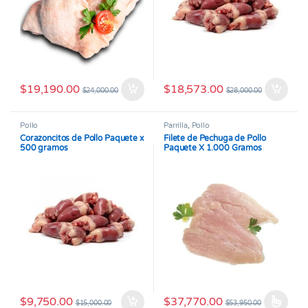
$
19,190.00
$
18,573.00
$
24,000.00
$
28,000.00
Pollo
Parrilla
,
Pollo
Corazoncitos de Pollo Paquete x
Filete de Pechuga de Pollo
500 gramos
Paquete X 1.000 Gramos
$
9,750.00
$
37,770.00
$
15,000.00
$
53,950.00