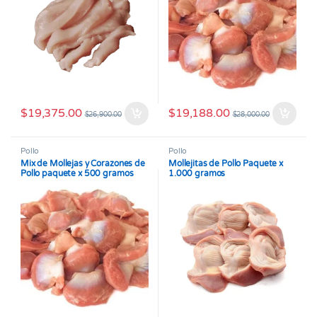
$
19,375.00
$
19,188.00
$
26,900.00
$
28,000.00
Pollo
Pollo
Mix de Mollejas y Corazones de
Mollejitas de Pollo Paquete x
Pollo paquete x 500 gramos
1.000 gramos