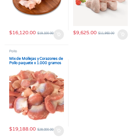
$
16,120.00
$
9,625.00
$
19,100.00
$
11,950.00
Pollo
Mix de Mollejas y Corazones de
Pollo paquete x 1.000 gramos
$
19,188.00
$
28,000.00