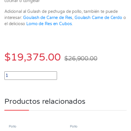
cocinar o congelar
Adicional al Gulash de pechuga de pollo, también te puede
interesar:
Goulash de Carne de Res
,
Goulash Carne de Cerdo
o
el delicioso
Lomo de Res en Cubos
.
$
19,375.00
$
26,900.00
Goulash de Pechuga de Pollo Paquete x 500 gr quantity
Productos relacionados
Pollo
Pollo