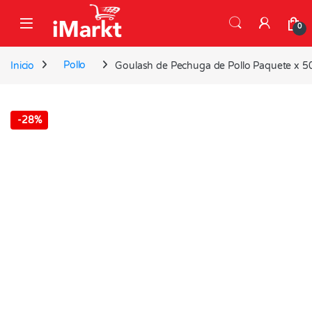
Skip to navigation
Skip to content
0
Inicio
Pollo
Goulash de Pechuga de Pollo Paquete x 5
-
28%