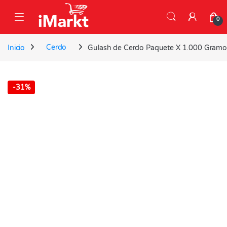
Skip to navigation
Skip to content
0
Inicio
Cerdo
Gulash de Cerdo Paquete X 1.000 Gramo
-
31%