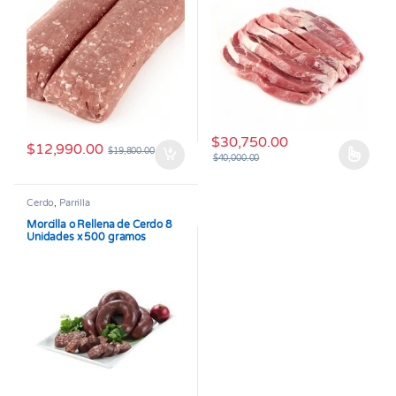
$
30,750.00
$
12,990.00
$
19,800.00
$
40,000.00
Este producto tiene múltiples v
Cerdo
,
Parrilla
Morcilla o Rellena de Cerdo 8
Unidades x 500 gramos