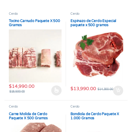
Cerdo
Cerdo
Tocino Carnudo Paquete X 500
Espinazo de Cerdo Especial
Gramos
paquete x 500 gramos
$
14,990.00
$
13,990.00
$
14,300.00
$
18,500.00
Este producto tiene múltiples variantes. Las opciones se pueden
Cerdo
Cerdo
Carne Molida de Cerdo
Bondiola de Cerdo Paquete X
Paquete X 500 Gramos
1.000 Gramos