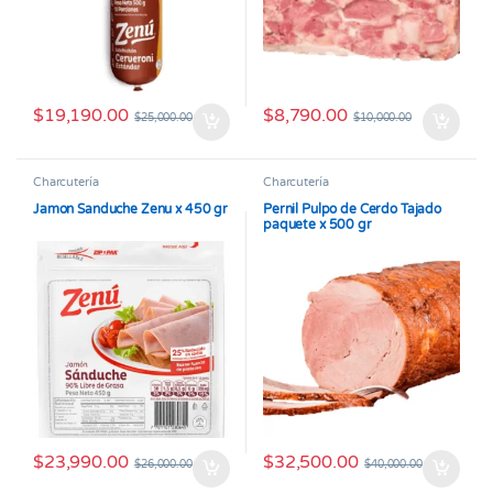
$
19,190.00
$
8,790.00
$
25,000.00
$
10,000.00
Charcutería
Charcutería
Jamon Sanduche Zenu x 450 gr
Pernil Pulpo de Cerdo Tajado
paquete x 500 gr
$
23,990.00
$
32,500.00
$
26,000.00
$
40,000.00