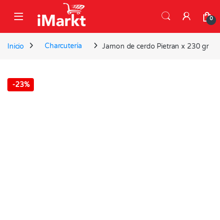
Skip to navigation
Skip to content
0
Inicio
Charcutería
Jamon de cerdo Pietran x 230 gr
-
23%