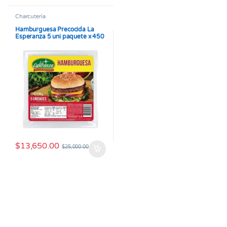
Charcutería
Hamburguesa Precocida La
Esperanza 5 uni paquete x 450
gr
$
13,650.00
$
25,000.00