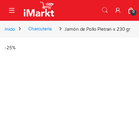
Skip to navigation
Skip to content
0
Inicio
Charcutería
Jamón de Pollo Pietran x 230 gr
-
25%