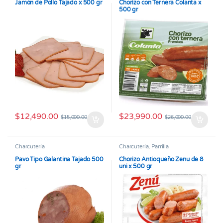
Jamón de Pollo Tajado x 500 gr
Chorizo con Ternera Colanta x
500 gr
$
12,490.00
$
23,990.00
$
15,000.00
$
26,000.00
Charcutería
Charcutería
,
Parrilla
Pavo Tipo Galantina Tajado 500
Chorizo Antioqueño Zenu de 8
gr
uni x 500 gr