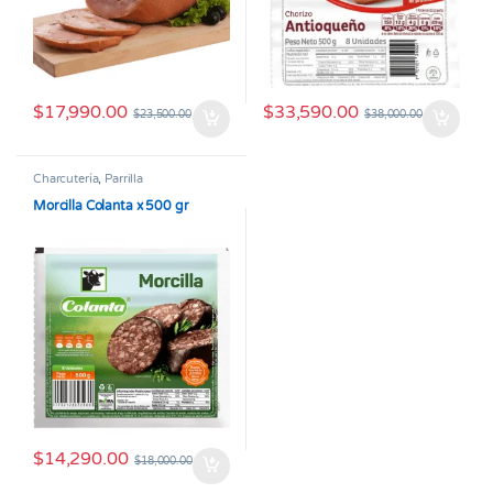
$
17,990.00
$
33,590.00
$
23,500.00
$
38,000.00
Charcutería
,
Parrilla
Morcilla Colanta x 500 gr
$
14,290.00
$
18,000.00