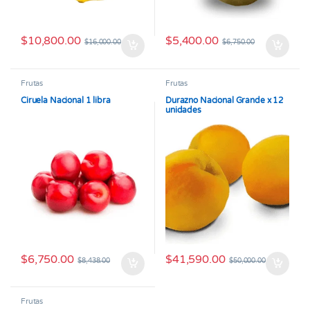
$
10,800.00
$
5,400.00
$
16,000.00
$
6,750.00
Frutas
Frutas
Ciruela Nacional 1 libra
Durazno Nacional Grande x 12
unidades
$
6,750.00
$
41,590.00
$
8,438.00
$
50,000.00
Frutas