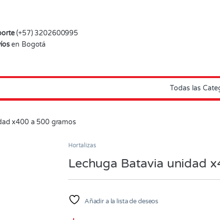
orte
(+57) 3202600995
íos
en Bogotá
idad x400 a 500 gramos
Hortalizas
Lechuga Batavia unidad 
Añadir a la lista de deseos