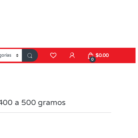
$
0.00
0
x400 a 500 gramos