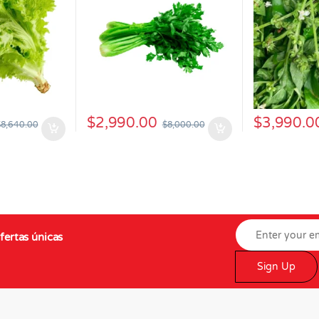
$
2,990.00
$
3,990.0
$
8,640.00
$
8,000.00
fertas únicas
Sign Up