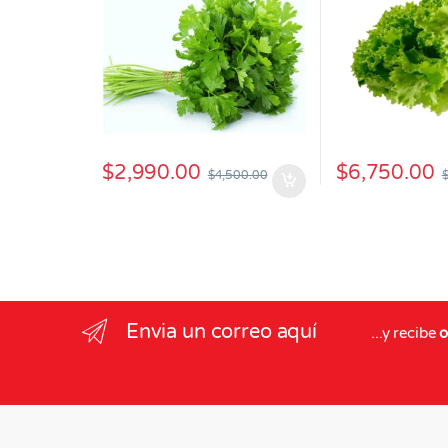
$
2,990.00
$
6,750.00
$
4,500.00
Envia un correo aquí
...y recibe
o