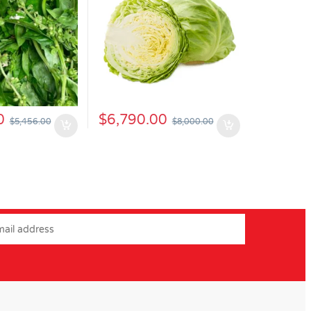
0
$
6,790.00
$
5,456.00
$
8,000.00