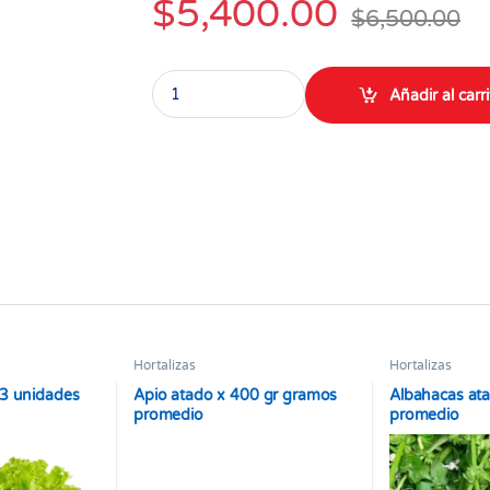
$
5,400.00
$
6,500.00
Lechuga Batavia unidad x400 a 500 gramos qu
Añadir al carr
Hortalizas
Hortalizas
3 unidades
Apio atado x 400 gr gramos
Albahacas at
promedio
promedio