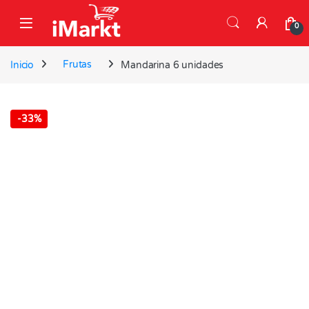
Skip to navigation
Skip to content
0
Inicio
Frutas
Mandarina 6 unidades
-
33%