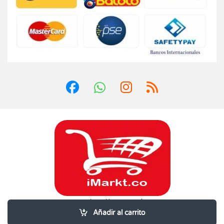
¿Dudas? Llámanos 24/7!
3202600995
Añadir al carrito