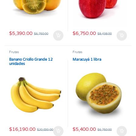
$
5,390.00
$
6,750.00
$
6,750.00
$
8,438.00
Frutas
Frutas
Banano Criollo Grande 12
Maracuyá 1 libra
unidades
$
16,190.00
$
5,400.00
$
20,000.00
$
6,750.00