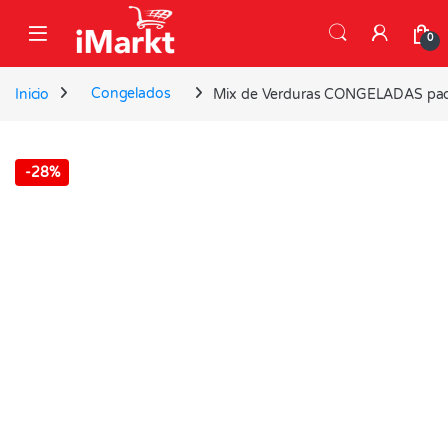
Skip to navigation
Skip to content
0
Inicio
Congelados
Mix de Verduras CONGELADAS paq
-
28%