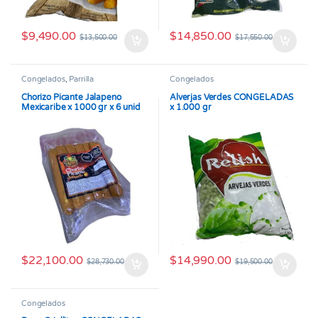
$
9,490.00
$
14,850.00
$
13,500.00
$
17,550.00
Congelados
,
Parrilla
Congelados
Chorizo Picante Jalapeno
Alverjas Verdes CONGELADAS
Mexicaribe x 1000 gr x 6 unid
x 1.000 gr
$
22,100.00
$
14,990.00
$
28,730.00
$
19,500.00
Congelados