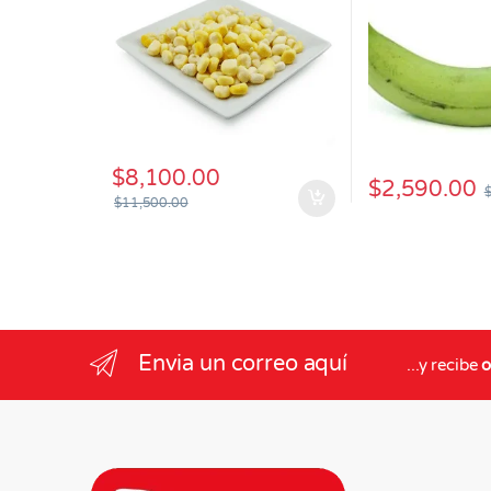
$
8,100.00
$
2,590.00
$
11,500.00
Envia un correo aquí
...y recibe
o