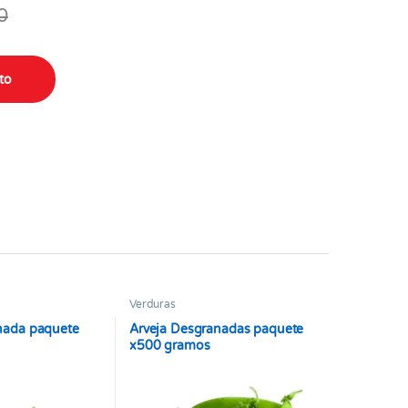
0
antity
ito
Verduras
nada paquete
Arveja Desgranadas paquete
x500 gramos