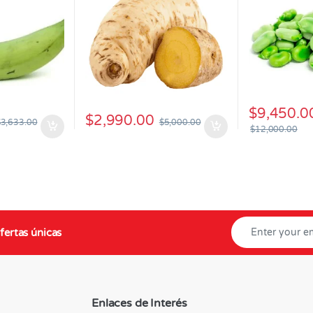
$
9,450.0
$
2,990.00
$
3,633.00
$
5,000.00
$
12,000.00
fertas únicas
Enlaces de Interés