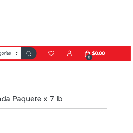
$
0.00
0
da Paquete x 7 lb