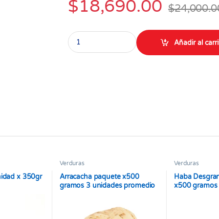
$
18,690.00
$
24,000.0
Papa Pastusa Grande Lavada Paquete x 7 lb qu
Añadir al carr
Verduras
Verduras
nidad x 350gr
Arracacha paquete x500
Haba Desgra
gramos 3 unidades promedio
x500 gramos