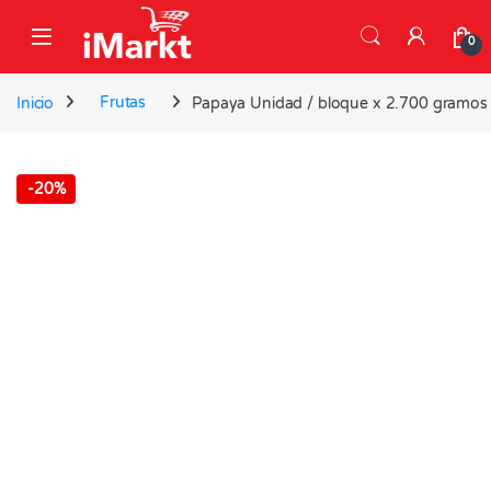
Skip to navigation
Skip to content
0
Inicio
Frutas
Papaya Unidad / bloque x 2.700 gramos
-
20%