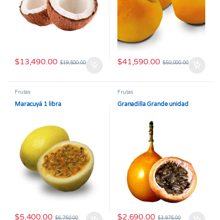
$
13,490.00
$
41,590.00
$
19,500.00
$
50,000.00
Frutas
Frutas
Maracuyá 1 libra
Granadilla Grande unidad
$
5,400.00
$
2,690.00
$
6,750.00
$
3,975.00