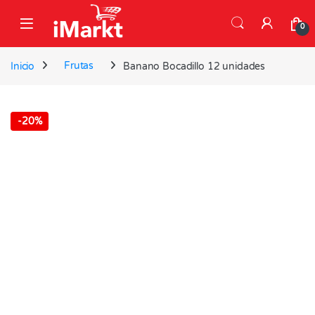
Skip to navigation
Skip to content
0
Inicio
Frutas
Banano Bocadillo 12 unidades
-
20%