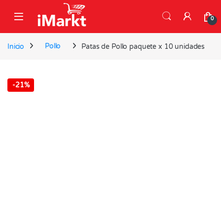
Skip to navigation
Skip to content
0
Inicio
Pollo
Patas de Pollo paquete x 10 unidades
-
21%