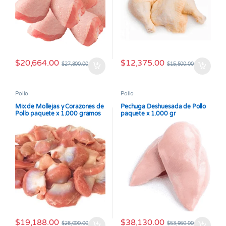
$
20,664.00
$
12,375.00
$
27,800.00
$
15,500.00
Pollo
Pollo
Mix de Mollejas y Corazones de
Pechuga Deshuesada de Pollo
Pollo paquete x 1.000 gramos
paquete x 1.000 gr
$
19,188.00
$
38,130.00
$
28,000.00
$
53,950.00